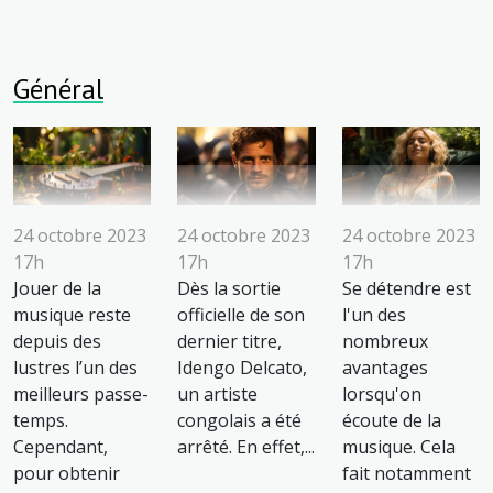
Général
24 octobre 2023
24 octobre 2023
24 octobre 2023
17h
17h
17h
Jouer de la
Dès la sortie
Se détendre est
musique reste
officielle de son
l'un des
depuis des
dernier titre,
nombreux
lustres l’un des
Idengo Delcato,
avantages
meilleurs passe-
un artiste
lorsqu'on
temps.
congolais a été
écoute de la
Cependant,
arrêté. En effet,...
musique. Cela
pour obtenir
fait notamment