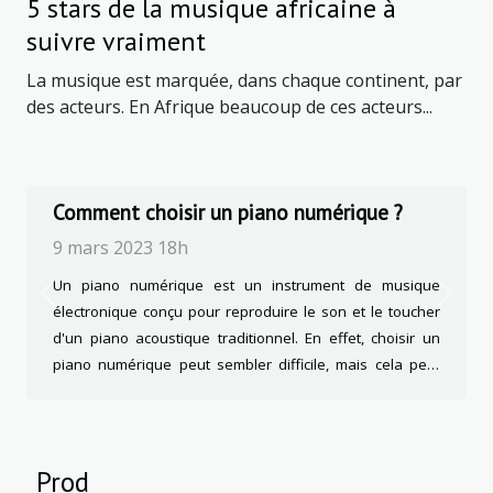
5 stars de la musique africaine à
suivre vraiment
La musique est marquée, dans chaque continent, par
des acteurs. En Afrique beaucoup de ces acteurs...
Comment choisir un piano numérique ?
9 mars 2023 18h
Un piano numérique est un instrument de musique
Previous
Next
électronique conçu pour reproduire le son et le toucher
d'un piano acoustique traditionnel. En effet, choisir un
piano numérique peut sembler difficile, mais cela peut
être plus facile si vous prenez en compte les éléments
suivants: Vérifier le toucher du piano Le toucher est un
aspect crucial lors du choix d'un piano numérique. Il
désigne la sensation ressentie lors de la pression des
Prod