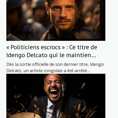
« Politiciens escrocs » : Ce titre de
Idengo Delcato qui le maintien
détenu
Dès la sortie officielle de son dernier titre, Idengo
Delcato, un artiste congolais a été arrêté....