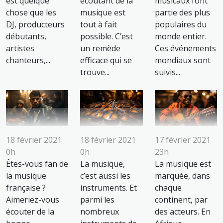
est quelque
écoutant de la
musicaux font
chose que les
musique est
partie des plus
DJ, producteurs
tout à fait
populaires du
débutants,
possible. C’est
monde entier.
artistes
un remède
Ces événements
chanteurs,...
efficace qui se
mondiaux sont
trouve...
suivis...
18 février 2021
18 février 2021
17 février 2021
0h
0h
23h
Êtes-vous fan de
La musique,
La musique est
la musique
c’est aussi les
marquée, dans
française ?
instruments. Et
chaque
Aimeriez-vous
parmi les
continent, par
écouter de la
nombreux
des acteurs. En