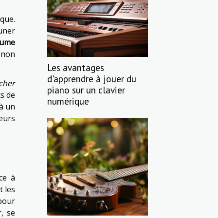
sque.
tuner
lume
 non
Les avantages
d'apprendre à jouer du
cher
piano sur un clavier
ts de
numérique
 à un
teurs
ce à
t les
pour
, se