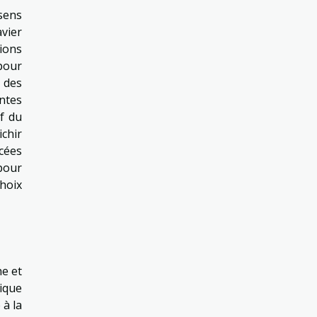
 sens
vier
ions
 pour
 des
entes
if du
ichir
cées
pour
choix
he et
ique
 à la