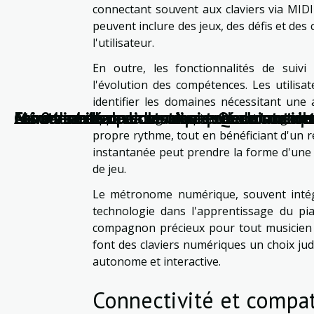
connectant souvent aux claviers via MIDI 
peuvent inclure des jeux, des défis et des
l'utilisateur.
En outre, les fonctionnalités de suiv
l'évolution des compétences. Les utilisa
identifier les domaines nécessitant une 
Les 04 meilleurs instruments de la musiq
Mémoriser les paroles d’une chanson : com
Faire du buzz avec sa musique sur internet
Atouts santé de la musique : Quels sont-ils
Comment évacuer le stress en écoutant de
apprentissage du piano est donc grande
propre rythme, tout en bénéficiant d'un re
instantanée peut prendre la forme d'une 
de jeu.
Le métronome numérique, souvent intégr
technologie dans l'apprentissage du pi
compagnon précieux pour tout musicien s
font des claviers numériques un choix ju
autonome et interactive.
Connectivité et compa