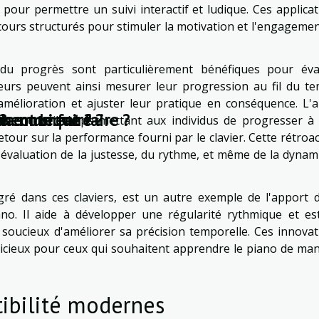
pour permettre un suivi interactif et ludique. Ces applica
 cours structurés pour stimuler la motivation et l'engageme
i du progrès sont particulièrement bénéfiques pour éva
teurs peuvent ainsi mesurer leur progression au fil du te
amélioration et ajuster leur pratique en conséquence. L'a
ue
ment le faire ?
 : comment faire ?
?
 la musique ?
ment facilité, permettant aux individus de progresser à 
tour sur la performance fourni par le clavier. Cette rétroa
évaluation de la justesse, du rythme, et même de la dynam
é dans ces claviers, est un autre exemple de l'apport d
ano. Il aide à développer une régularité rythmique et es
oucieux d'améliorer sa précision temporelle. Ces innovat
dicieux pour ceux qui souhaitent apprendre le piano de man
tibilité modernes