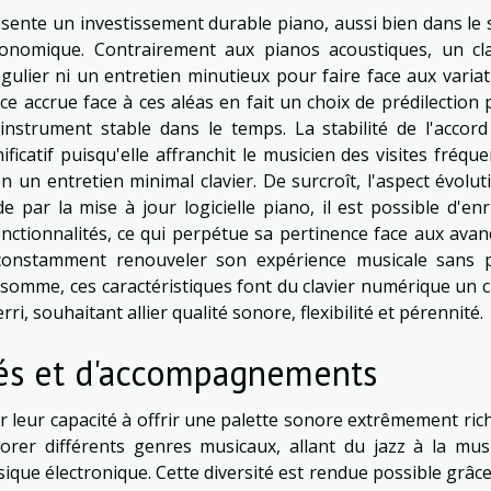
ésente un investissement durable piano, aussi bien dans le
conomique. Contrairement aux pianos acoustiques, un cla
ulier ni un entretien minutieux pour faire face aux variat
ce accrue face à ces aléas en fait un choix de prédilection
nstrument stable dans le temps. La stabilité de l'accord
icatif puisqu'elle affranchit le musicien des visites fréqu
 un entretien minimal clavier. De surcroît, l'aspect évolut
 par la mise à jour logicielle piano, il est possible d'enr
nctionnalités, ce qui perpétue sa pertinence face aux avan
t constamment renouveler son expérience musicale sans 
 somme, ces caractéristiques font du clavier numérique un 
ri, souhaitant allier qualité sonore, flexibilité et pérennité.
tés et d'accompagnements
r leur capacité à offrir une palette sonore extrêmement ric
lorer différents genres musicaux, allant du jazz à la mus
sique électronique. Cette diversité est rendue possible grâce