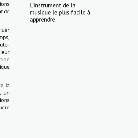
tions
L'instrument de la
nt de
musique le plus facile à
apprendre
luer
mps,
uto-
leur
ction
ique
e la
t un
ions
ière