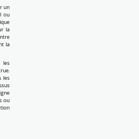
er un
I ou
ique
r la
ntre
t la
 les
crue.
s les
ssus
igne
es ou
tion