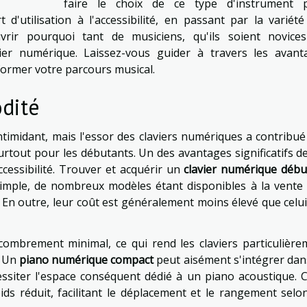
faire le choix de ce type d'instrument 
'utilisation à l'accessibilité, en passant par la variété
uvrir pourquoi tant de musiciens, qu'ils soient novice
ier numérique. Laissez-vous guider à travers les avant
former votre parcours musical.
odité
timidant, mais l'essor des claviers numériques a contribué
urtout pour les débutants. Un des avantages significatifs d
essibilité. Trouver et acquérir un
clavier numérique débu
imple, de nombreux modèles étant disponibles à la vente 
. En outre, leur coût est généralement moins élevé que celu
ombrement minimal, ce qui rend les claviers particulière
. Un
piano numérique compact
peut aisément s'intégrer dan
siter l'espace conséquent dédié à un piano acoustique. C
ids réduit, facilitant le déplacement et le rangement selo