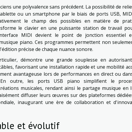
iciens une polyvalence sans précédent. La possibilité de reli
tablette ou un smartphone par le biais de ports USB, MID
icativement le champ des possibles en matière de prat
sforme le clavier en une puissante station de travail pou
interface MIDI devient le point de jonction essentiel e
ls musique piano. Ces programmes permettent non seulemen
l'édition précise de chaque nuance sonore.
rticulier, démontre une grande souplesse en autorisant
câbles, favorisant une installation rapide et une mobilité ac
ièrement avantageuse lors de performances en direct ou dan
 En outre, les ports USB piano simplifient le proce
réations musicales, rendant ainsi le partage musique en l
t aisément diffuser leurs œuvres sur des plateformes dédié
iale, inaugurant une ère de collaboration et d'innova
ble et évolutif