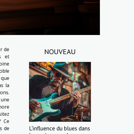
ur de
NOUVEAU
s et
oine
noble
 que
as la
ons.
 une
hore
itez
? Ce
L'influence du blues dans
es de