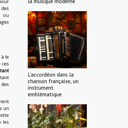
la musique moderne
pour
 des
s ou
ages
 à le
e ces
tant
L'accordéon dans la
tant
chanson française, un
i des
instrument
emblématique
ment
s un
ette
n les